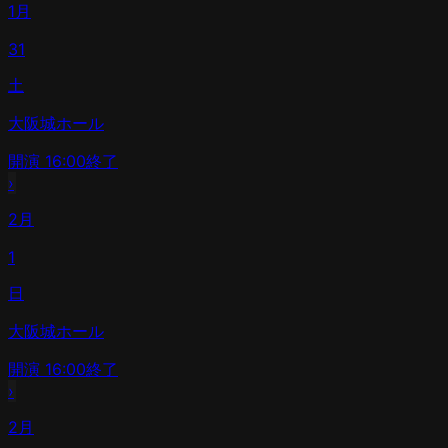
1月
31
土
大阪城ホール
開演
16:00
終了
›
2月
1
日
大阪城ホール
開演
16:00
終了
›
2月