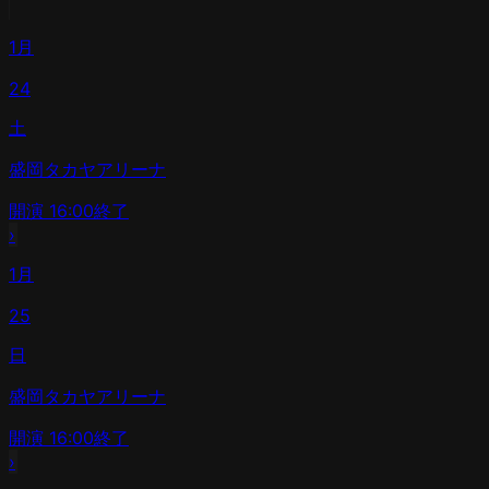
1月
24
土
盛岡タカヤアリーナ
開演
16:00
終了
›
1月
25
日
盛岡タカヤアリーナ
開演
16:00
終了
›