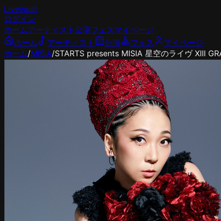
LiveVault
ログイン
ホーム
アーティスト
公演
フェス
マイページ
ホーム
アーティスト
公演
フェス
マイページ
ホーム
/
MISIA
/
STARTS presents MISIA 星空のライヴ XIII G