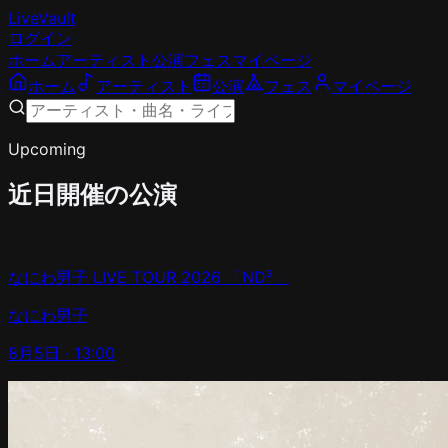
LiveVault
ログイン
ホーム
アーティスト
公演
フェス
マイページ
ホーム
アーティスト
公演
フェス
マイページ
Upcoming
近日開催の公演
なにわ男子 LIVE TOUR 2026 「ND⁵」
なにわ男子
8月5日
· 13:00