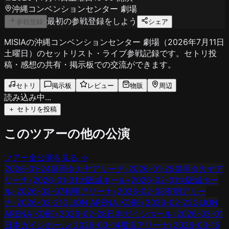
沖縄コンベンションセンター 劇場
最初の参戦登録をしよう
参戦登録
シェア
MISIAの沖縄コンベンションセンター 劇場（2026年7月11日
土曜日）のセットリスト・ライブ参戦記録です。セトリ投
稿・感想の共有・掲示板での交流ができます。
セトリ
掲示板
レビュー
物販
周辺
読み込み中...
＋ セトリを投稿
このツアーの他の公演
ツアー全公演を見る →
2026-01-24
盛岡タカヤアリーナ
›
2026-01-25
盛岡タカヤア
リーナ
›
2026-01-31
大阪城ホール
›
2026-02-01
大阪城ホー
ル
›
2026-02-07
有明アリーナ
›
2026-02-08
有明アリー
ナ
›
2026-02-21
GLION ARENA KOBE
›
2026-02-22
GLION
ARENA KOBE
›
2026-02-28
日本ガイシホール
›
2026-03-01
日本ガイシホール
›
2026-03-14
横浜アリーナ
›
2026-03-15