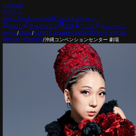
LiveVault
ログイン
ホーム
アーティスト
公演
フェス
マイページ
ホーム
アーティスト
公演
フェス
マイページ
ホーム
/
MISIA
/
STARTS presents MISIA 星空のライヴ XIII
GRAND HORIZON
/
沖縄コンベンションセンター 劇場