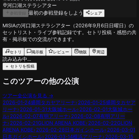
河口湖ステラシアター
最初の参戦登録をしよう
参戦登録
シェア
MISIAの河口湖ステラシアター（2026年9月6日日曜日）の
セットリスト・ライブ参戦記録です。セトリ投稿・感想の共
有・掲示板での交流ができます。
セトリ
掲示板
レビュー
物販
周辺
読み込み中...
＋ セトリを投稿
このツアーの他の公演
ツアー全公演を見る →
2026-01-24
盛岡タカヤアリーナ
›
2026-01-25
盛岡タカヤア
リーナ
›
2026-01-31
大阪城ホール
›
2026-02-01
大阪城ホー
ル
›
2026-02-07
有明アリーナ
›
2026-02-08
有明アリー
ナ
›
2026-02-21
GLION ARENA KOBE
›
2026-02-22
GLION
ARENA KOBE
›
2026-02-28
日本ガイシホール
›
2026-03-01
日本ガイシホール
›
2026-03-14
横浜アリーナ
›
2026-03-15