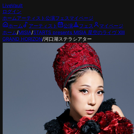
LiveVault
ログイン
ホーム
アーティスト
公演
フェス
マイページ
ホーム
アーティスト
公演
フェス
マイページ
ホーム
/
MISIA
/
STARTS presents MISIA 星空のライヴ XIII
GRAND HORIZON
/
河口湖ステラシアター