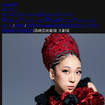
LiveVault
ログイン
ホーム
アーティスト
公演
フェス
マイページ
ホーム
アーティスト
公演
フェス
マイページ
ホーム
/
MISIA
/
STARTS presents MISIA 星空のライヴ XIII
GRAND HORIZON
/
高崎芸術劇場 大劇場