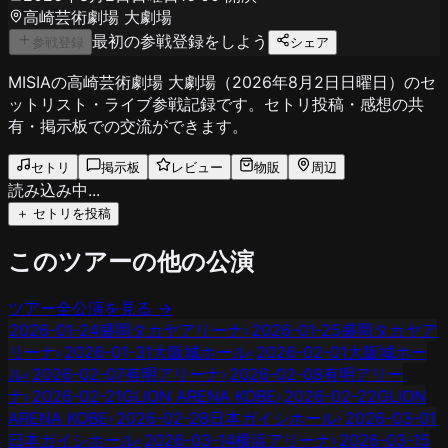
高崎芸術劇場 大劇場
最初の参戦登録をしよう
参戦登録
シェア
MISIAの高崎芸術劇場 大劇場（2026年8月2日日曜日）のセ
ットリスト・ライブ参戦記録です。セトリ投稿・感想の共
有・掲示板での交流ができます。
セトリ
掲示板
レビュー
物販
周辺
読み込み中...
＋ セトリを投稿
このツアーの他の公演
ツアー全公演を見る →
2026-01-24
盛岡タカヤアリーナ
›
2026-01-25
盛岡タカヤア
リーナ
›
2026-01-31
大阪城ホール
›
2026-02-01
大阪城ホー
ル
›
2026-02-07
有明アリーナ
›
2026-02-08
有明アリー
ナ
›
2026-02-21
GLION ARENA KOBE
›
2026-02-22
GLION
ARENA KOBE
›
2026-02-28
日本ガイシホール
›
2026-03-01
日本ガイシホール
›
2026-03-14
横浜アリーナ
›
2026-03-15