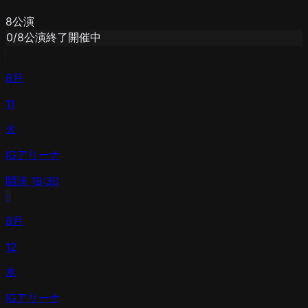
8
公演
0
/
8
公演終了
開催中
8月
11
火
IGアリーナ
開演
18:30
›
8月
12
水
IGアリーナ