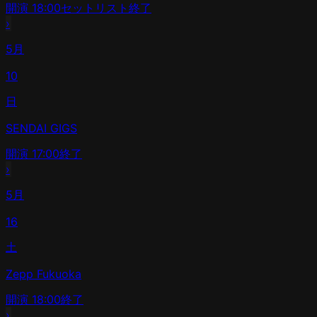
開演
18:00
セットリスト
終了
›
5月
10
日
SENDAI GIGS
開演
17:00
終了
›
5月
16
土
Zepp Fukuoka
開演
18:00
終了
›