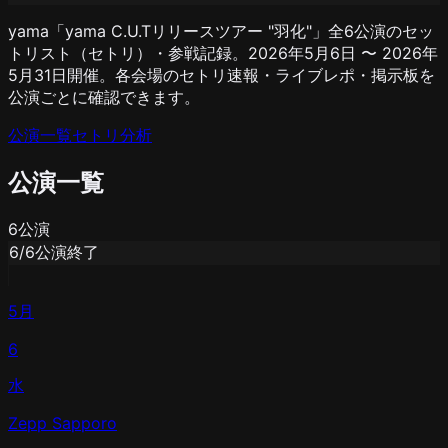
yama「yama C.U.Tリリースツアー "羽化"」全6公演のセッ
トリスト（セトリ）・参戦記録。2026年5月6日 〜 2026年
5月31日開催。各会場のセトリ速報・ライブレポ・掲示板を
公演ごとに確認できます。
公演一覧
セトリ分析
公演一覧
6
公演
6
/
6
公演終了
5月
6
水
Zepp Sapporo