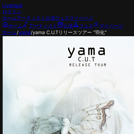
LiveVault
ログイン
ホーム
アーティスト
公演
フェス
マイページ
ホーム
アーティスト
公演
フェス
マイページ
ホーム
/
yama
/
yama C.U.Tリリースツアー "羽化"