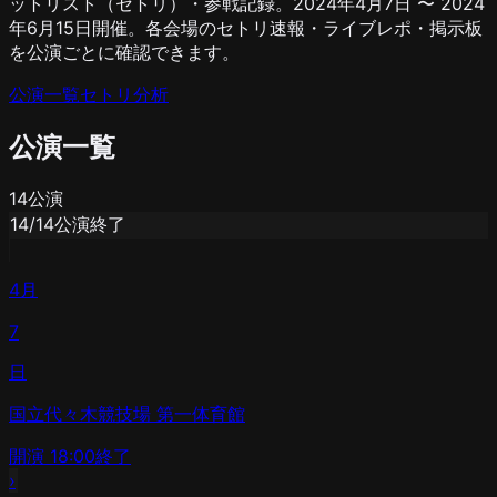
ットリスト（セトリ）・参戦記録。2024年4月7日 〜 2024
年6月15日開催。各会場のセトリ速報・ライブレポ・掲示板
を公演ごとに確認できます。
公演一覧
セトリ分析
公演一覧
14
公演
14
/
14
公演終了
4月
7
日
国立代々木競技場 第一体育館
開演
18:00
終了
›