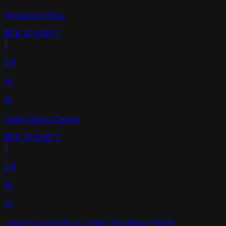
Singapore Expo
開演
20:00
終了
›
5月
15
水
Taipei Music Center
開演
20:00
終了
›
5月
19
日
Jakarta Convention Center Exhibition Hall B