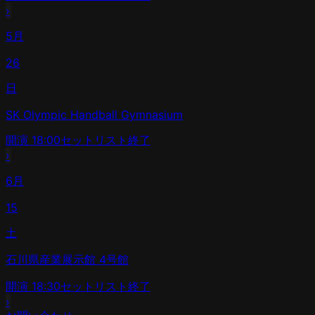
›
5月
26
日
SK Olympic Handball Gymnasium
開演
18:00
セットリスト
終了
›
6月
15
土
石川県産業展示館 4号館
開演
18:30
セットリスト
終了
›