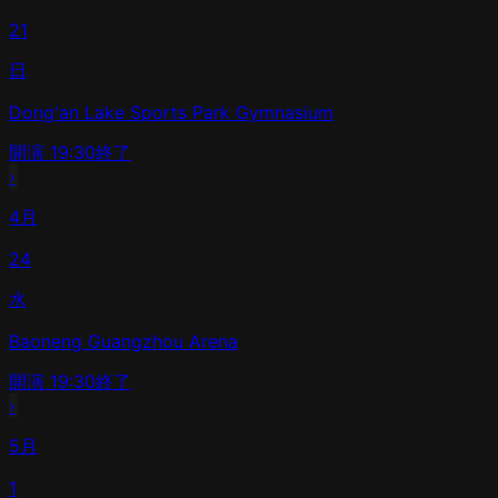
21
日
Dong'an Lake Sports Park Gymnasium
開演
19:30
終了
›
4月
24
水
Baoneng Guangzhou Arena
開演
19:30
終了
›
5月
1