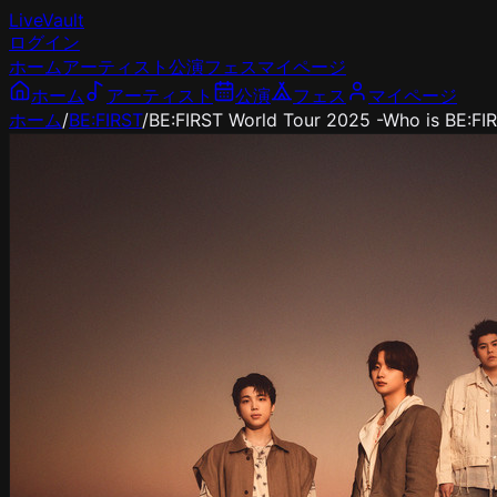
LiveVault
ログイン
ホーム
アーティスト
公演
フェス
マイページ
ホーム
アーティスト
公演
フェス
マイページ
ホーム
/
BE:FIRST
/
BE:FIRST World Tour 2025 -Who is BE:FI