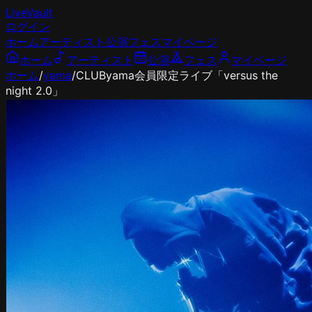
LiveVault
ログイン
ホーム
アーティスト
公演
フェス
マイページ
ホーム
アーティスト
公演
フェス
マイページ
ホーム
/
yama
/
CLUByama会員限定ライブ「versus the
night 2.0」