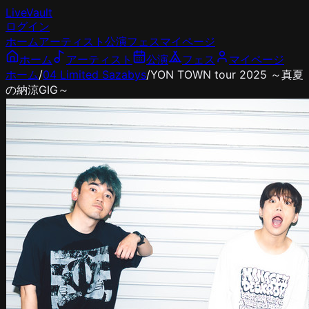
LiveVault
ログイン
ホーム
アーティスト
公演
フェス
マイページ
ホーム
アーティスト
公演
フェス
マイページ
ホーム
/
04 Limited Sazabys
/
YON TOWN tour 2025 ～真夏
の納涼GIG～