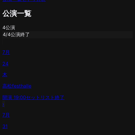
公演一覧
4
公演
4
/
4
公演終了
7月
24
木
高松festhalle
開演
19:00
セットリスト
終了
›
7月
31