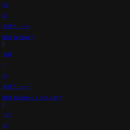
30
土
有明アリーナ
開演
14:30
終了
›
10月
1
日
有明アリーナ
開演
13:30
セットリスト
終了
›
11月
12