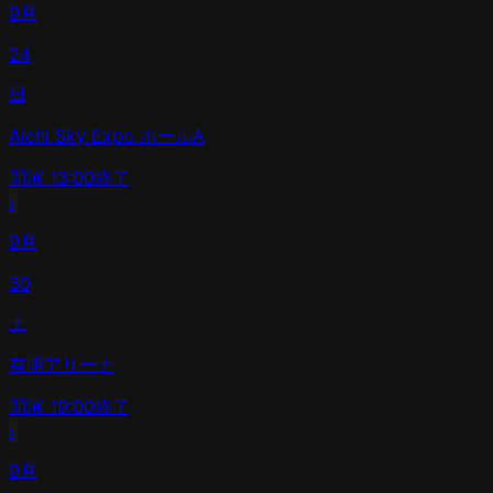
9月
24
日
Aichi Sky Expo ホールA
開演
13:00
終了
›
9月
30
土
有明アリーナ
開演
19:00
終了
›
9月