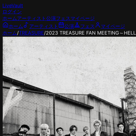
LiveVault
ログイン
ホーム
アーティスト
公演
フェス
マイページ
ホーム
アーティスト
公演
フェス
マイページ
ホーム
/
TREASURE
/
2023 TREASURE FAN MEETING～HEL