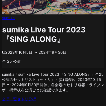
sumika
sumika Live Tour 2023
『SING ALONG』
2023年10月5日 〜 2024年9月30日
全
25
公演
sumika「sumika Live Tour 2023 『SING ALONG』」全25
公演のセットリスト（セトリ）・参戦記録。2023年10月5
日 〜 2024年9月30日開催。各会場のセトリ速報・ライブレ
ポ・掲示板を公演ごとに確認できます。
公演一覧
セトリ分析