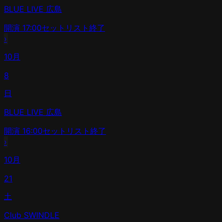
BLUE LIVE 広島
開演
17:00
セットリスト
終了
›
10月
8
日
BLUE LIVE 広島
開演
16:00
セットリスト
終了
›
10月
21
土
Club SWINDLE