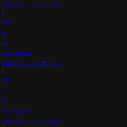
開演
19:00
セットリスト
終了
›
8月
6
火
Zepp Haneda
開演
19:00
セットリスト
終了
›
8月
7
水
Zepp Haneda
開演
19:00
セットリスト
終了