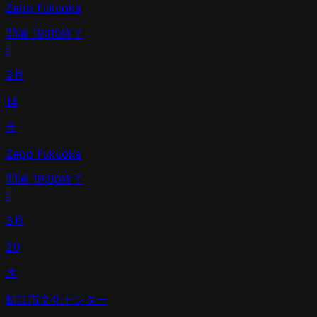
Zepp Fukuoka
開演
19:00
終了
›
3月
14
金
Zepp Fukuoka
開演
19:00
終了
›
3月
20
木
鯖江市文化センター