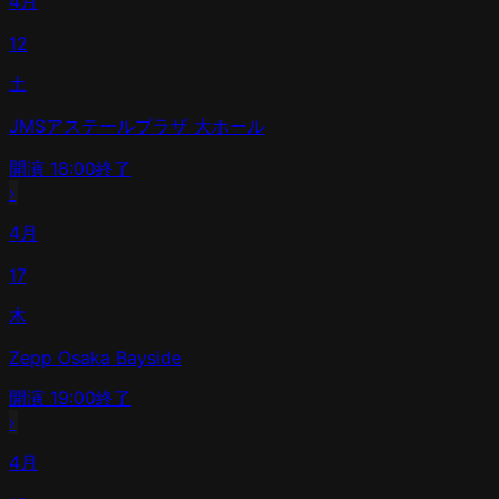
4月
12
土
JMSアステールプラザ 大ホール
開演
18:00
終了
›
4月
17
木
Zepp Osaka Bayside
開演
19:00
終了
›
4月