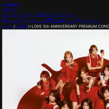
LiveVault
ログイン
ホーム
アーティスト
公演
フェス
マイページ
ホーム
アーティスト
公演
フェス
マイページ
ホーム
/
=LOVE
/
=LOVE 5th ANNIVERSARY PREMIUM CON