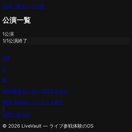
公演一覧
セトリ分析
公演一覧
1
公演
1
/
1
公演終了
8月
9
金
NHK放送センター 101スタジオ
開演
22:00
セットリスト
終了
›
お問い合わせ
© 2026 LiveVault — ライブ参戦体験のOS