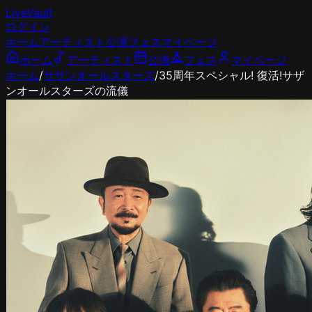
LiveVault
ログイン
ホーム
アーティスト
公演
フェス
マイページ
ホーム
アーティスト
公演
フェス
マイページ
ホーム
/
サザンオールスターズ
/
35周年スペシャル! 復活!サザ
ンオールスターズの流儀