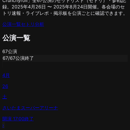
Crunchyroll」全67公演のセットリスト（セトリ）・参戦記
録。2025年4月26日 〜 2025年8月24日開催。各会場のセ
トリ速報・ライブレポ・掲示板を公演ごとに確認できます。
公演一覧
セトリ分析
公演一覧
67
公演
67
/
67
公演終了
4月
26
土
さいたまスーパーアリーナ
開演
17:00
終了
›