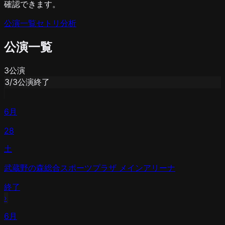
確認できます。
公演一覧
セトリ分析
公演一覧
3
公演
3
/
3
公演終了
6月
28
土
武蔵野の森総合スポーツプラザ メインアリーナ
終了
›
6月