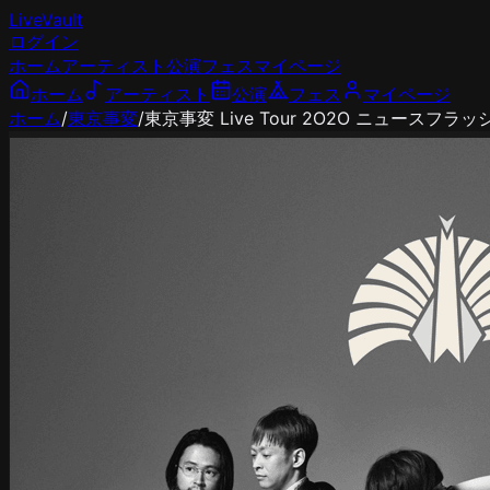
LiveVault
ログイン
ホーム
アーティスト
公演
フェス
マイページ
ホーム
アーティスト
公演
フェス
マイページ
ホーム
/
東京事変
/
東京事変 Live Tour 2O2O ニュースフラッ