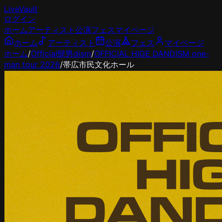
LiveVault
ログイン
ホーム
アーティスト
公演
フェス
マイページ
ホーム
アーティスト
公演
フェス
マイページ
ホーム
/
Official髭男dism
/
OFFICIAL HIGE DANDISM one-
man tour 2026
/
帯広市民文化ホール