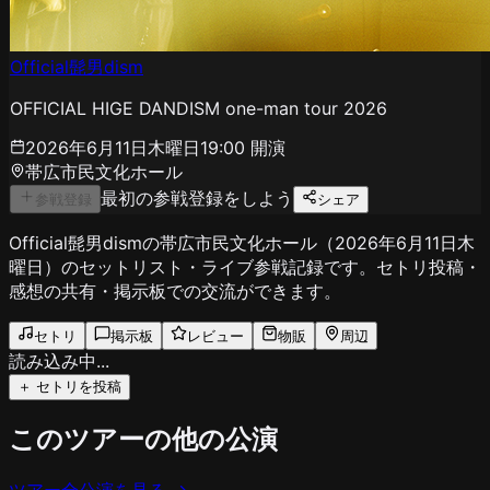
Official髭男dism
OFFICIAL HIGE DANDISM one-man tour 2026
2026年6月11日木曜日
19:00
開演
帯広市民文化ホール
最初の参戦登録をしよう
参戦登録
シェア
Official髭男dismの帯広市民文化ホール（2026年6月11日木
曜日）のセットリスト・ライブ参戦記録です。セトリ投稿・
感想の共有・掲示板での交流ができます。
セトリ
掲示板
レビュー
物販
周辺
読み込み中...
＋ セトリを投稿
このツアーの他の公演
ツアー全公演を見る →