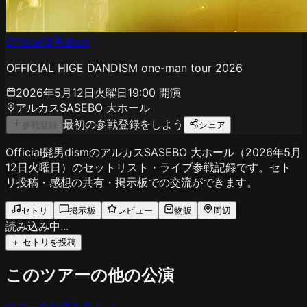
Official髭男dism
OFFICIAL HIGE DANDISM one-man tour 2026
2026年5月12日火曜日
19:00
開演
アルカスSASEBO 大ホール
最初の参戦登録をしよう
参戦登録
シェア
Official髭男dismのアルカスSASEBO 大ホール（2026年5月
12日火曜日）のセットリスト・ライブ参戦記録です。セト
リ投稿・感想の共有・掲示板での交流ができます。
セトリ
掲示板
レビュー
物販
周辺
読み込み中...
＋ セトリを投稿
このツアーの他の公演
ツアー全公演を見る →