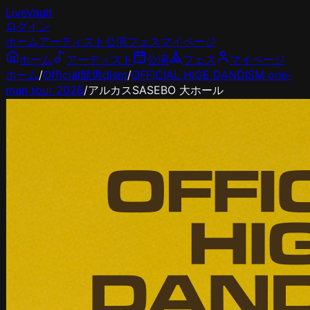
LiveVault
ログイン
ホーム
アーティスト
公演
フェス
マイページ
ホーム
アーティスト
公演
フェス
マイページ
ホーム
/
Official髭男dism
/
OFFICIAL HIGE DANDISM one-
man tour 2026
/
アルカスSASEBO 大ホール