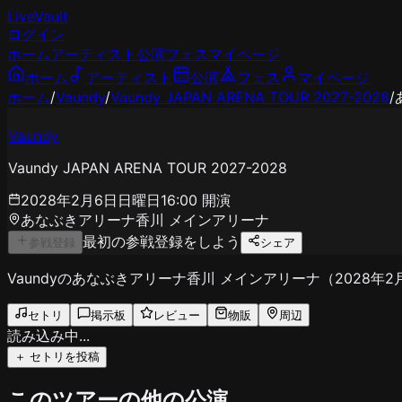
LiveVault
ログイン
ホーム
アーティスト
公演
フェス
マイページ
ホーム
アーティスト
公演
フェス
マイページ
ホーム
/
Vaundy
/
Vaundy JAPAN ARENA TOUR 2027-2028
/
Vaundy
Vaundy JAPAN ARENA TOUR 2027-2028
2028年2月6日日曜日
16:00
開演
あなぶきアリーナ香川 メインアリーナ
最初の参戦登録をしよう
参戦登録
シェア
Vaundyのあなぶきアリーナ香川 メインアリーナ（202
セトリ
掲示板
レビュー
物販
周辺
読み込み中...
＋ セトリを投稿
このツアーの他の公演