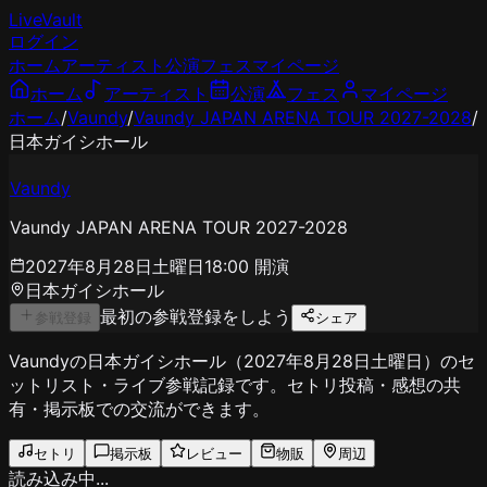
LiveVault
ログイン
ホーム
アーティスト
公演
フェス
マイページ
ホーム
アーティスト
公演
フェス
マイページ
ホーム
/
Vaundy
/
Vaundy JAPAN ARENA TOUR 2027-2028
/
日本ガイシホール
Vaundy
Vaundy JAPAN ARENA TOUR 2027-2028
2027年8月28日土曜日
18:00
開演
日本ガイシホール
最初の参戦登録をしよう
参戦登録
シェア
Vaundyの日本ガイシホール（2027年8月28日土曜日）のセ
ットリスト・ライブ参戦記録です。セトリ投稿・感想の共
有・掲示板での交流ができます。
セトリ
掲示板
レビュー
物販
周辺
読み込み中...