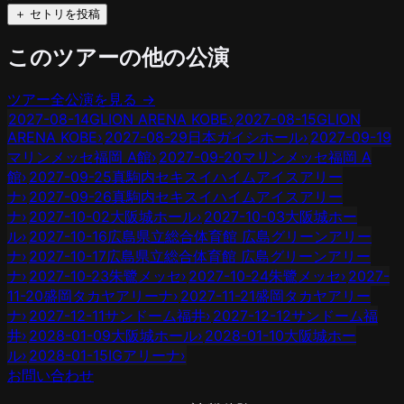
＋ セトリを投稿
このツアーの他の公演
ツアー全公演を見る →
2027-08-14
GLION ARENA KOBE
›
2027-08-15
GLION
ARENA KOBE
›
2027-08-29
日本ガイシホール
›
2027-09-19
マリンメッセ福岡 A館
›
2027-09-20
マリンメッセ福岡 A
館
›
2027-09-25
真駒内セキスイハイムアイスアリー
ナ
›
2027-09-26
真駒内セキスイハイムアイスアリー
ナ
›
2027-10-02
大阪城ホール
›
2027-10-03
大阪城ホー
ル
›
2027-10-16
広島県立総合体育館 広島グリーンアリー
ナ
›
2027-10-17
広島県立総合体育館 広島グリーンアリー
ナ
›
2027-10-23
朱鷺メッセ
›
2027-10-24
朱鷺メッセ
›
2027-
11-20
盛岡タカヤアリーナ
›
2027-11-21
盛岡タカヤアリー
ナ
›
2027-12-11
サンドーム福井
›
2027-12-12
サンドーム福
井
›
2028-01-09
大阪城ホール
›
2028-01-10
大阪城ホー
ル
›
2028-01-15
IGアリーナ
›
お問い合わせ