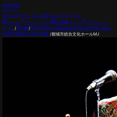
LiveVault
ログイン
ホーム
アーティスト
公演
フェス
マイページ
ホーム
アーティスト
公演
フェス
マイページ
ホーム
/
長渕剛
/
TSUYOSHI NAGABUCHI ACOUSTIC HALL
TOUR 2026 "JUST ONE"
/
都城市総合文化ホールMJ