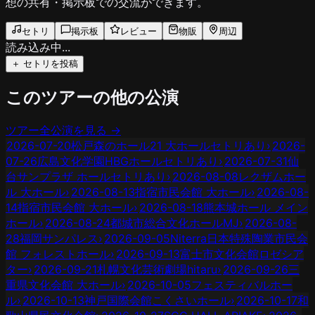
想の共有・掲示板での交流ができます。
セトリ
掲示板
レビュー
物販
周辺
読み込み中...
＋ セトリを投稿
このツアーの他の公演
ツアー全公演を見る →
2026-07-20
松戸森のホール21 大ホール
セトリあり
›
2026-
07-26
広島文化学園HBGホール
セトリあり
›
2026-07-31
仙
台サンプラザ ホール
セトリあり
›
2026-08-08
レクザムホー
ル 大ホール
›
2026-08-13
指宿市民会館 大ホール
›
2026-08-
14
指宿市民会館 大ホール
›
2026-08-18
熊本城ホール メイン
ホール
›
2026-08-24
都城市総合文化ホールMJ
›
2026-08-
28
福岡サンパレス
›
2026-09-05
Niterra日本特殊陶業市民会
館 フォレストホール
›
2026-09-13
富士市文化会館ロゼシア
ター
›
2026-09-21
札幌文化芸術劇場hitaru
›
2026-09-26
三
重県文化会館 大ホール
›
2026-10-05
フェスティバルホー
ル
›
2026-10-13
神戸国際会館こくさいホール
›
2026-10-17
和