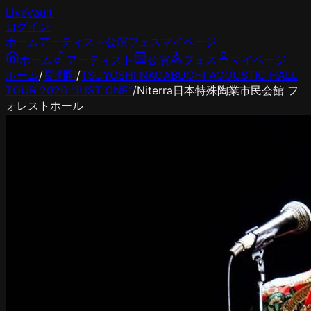
LiveVault
ログイン
ホーム
アーティスト
公演
フェス
マイページ
ホーム
アーティスト
公演
フェス
マイページ
ホーム
/
長渕剛
/
TSUYOSHI NAGABUCHI ACOUSTIC HALL
TOUR 2026 "JUST ONE"
/
Niterra日本特殊陶業市民会館 フ
ォレストホール