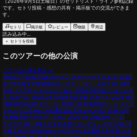
（2026年9月5日土曜日）のセットリスト・ライブ参戦記録
です。セトリ投稿・感想の共有・掲示板での交流ができま
す。
セトリ
掲示板
レビュー
物販
周辺
読み込み中...
＋ セトリを投稿
このツアーの他の公演
ツアー全公演を見る →
2026-07-20
松戸森のホール21 大ホール
セトリあり
›
2026-
07-26
広島文化学園HBGホール
セトリあり
›
2026-07-31
仙
台サンプラザ ホール
セトリあり
›
2026-08-08
レクザムホー
ル 大ホール
›
2026-08-13
指宿市民会館 大ホール
›
2026-08-
14
指宿市民会館 大ホール
›
2026-08-18
熊本城ホール メイン
ホール
›
2026-08-24
都城市総合文化ホールMJ
›
2026-08-
25
都城市総合文化ホールMJ
›
2026-08-28
福岡サンパレ
ス
›
2026-09-13
富士市文化会館ロゼシアター
›
2026-09-21
札幌文化芸術劇場hitaru
›
2026-09-26
三重県文化会館 大ホ