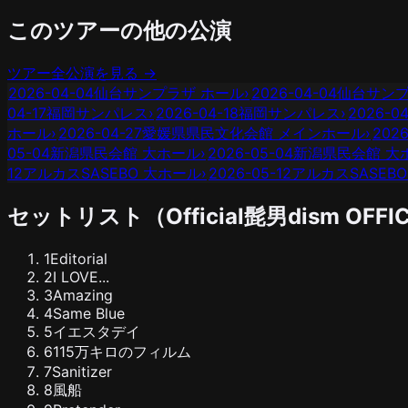
このツアーの他の公演
ツアー全公演を見る →
2026-04-04
仙台サンプラザ ホール
›
2026-04-04
仙台サンプ
04-17
福岡サンパレス
›
2026-04-18
福岡サンパレス
›
2026-04
ホール
›
2026-04-27
愛媛県県民文化会館 メインホール
›
2026
05-04
新潟県民会館 大ホール
›
2026-05-04
新潟県民会館 大
12
アルカスSASEBO 大ホール
›
2026-05-12
アルカスSASEB
セットリスト（
Official髭男dism
OFFIC
1
Editorial
2
I LOVE...
3
Amazing
4
Same Blue
5
イエスタデイ
6
115万キロのフィルム
7
Sanitizer
8
風船