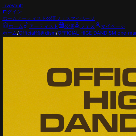
LiveVault
ログイン
ホーム
アーティスト
公演
フェス
マイページ
ホーム
アーティスト
公演
フェス
マイページ
ホーム
/
Official髭男dism
/
OFFICIAL HIGE DANDISM one-man