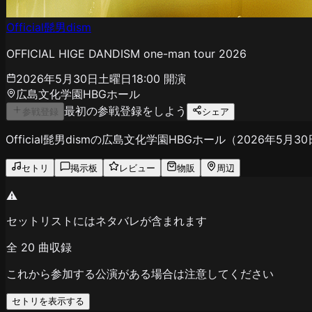
Official髭男dism
OFFICIAL HIGE DANDISM one-man tour 2026
2026年5月30日土曜日
18:00
開演
広島文化学園HBGホール
最初の参戦登録をしよう
参戦登録
シェア
Official髭男dismの広島文化学園HBGホール（202
セトリ
掲示板
レビュー
物販
周辺
⚠️
セットリストにはネタバレが含まれます
全
20
曲収録
これから参加する公演がある場合は注意してください
セトリを表示する