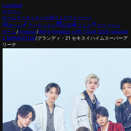
LiveVault
ログイン
ホーム
アーティスト
公演
フェス
マイページ
ホーム
アーティスト
公演
フェス
マイページ
ホーム
/
timelesz
/
We're timelesz LIVE TOUR 2026 episode
2 MOMENTUM
/
グランディ・21 セキスイハイムスーパーア
リーナ