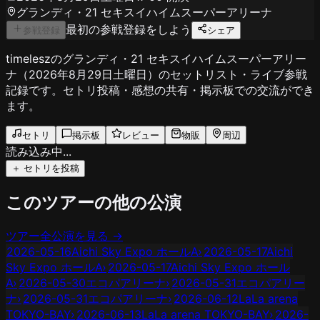
グランディ・21 セキスイハイムスーパーアリーナ
最初の参戦登録をしよう
参戦登録
シェア
timeleszのグランディ・21 セキスイハイムスーパーアリー
ナ（2026年8月29日土曜日）のセットリスト・ライブ参戦
記録です。セトリ投稿・感想の共有・掲示板での交流ができ
ます。
セトリ
掲示板
レビュー
物販
周辺
読み込み中...
＋ セトリを投稿
このツアーの他の公演
ツアー全公演を見る →
2026-05-16
Aichi Sky Expo ホールA
›
2026-05-17
Aichi
Sky Expo ホールA
›
2026-05-17
Aichi Sky Expo ホール
A
›
2026-05-30
エコパアリーナ
›
2026-05-31
エコパアリー
ナ
›
2026-05-31
エコパアリーナ
›
2026-06-12
LaLa arena
TOKYO-BAY
›
2026-06-13
LaLa arena TOKYO-BAY
›
2026-