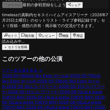
最初の参戦登録をしよう
参戦登録
シェア
timeleszの真駒内セキスイハイムアイスアリーナ（2026年7
月25日土曜日）のセットリスト・ライブ参戦記録です。セ
トリ投稿・感想の共有・掲示板での交流ができます。
セトリ
掲示板
レビュー
物販
周辺
読み込み中...
＋ セトリを投稿
このツアーの他の公演
ツアー全公演を見る →
2026-05-16
Aichi Sky Expo ホールA
›
2026-05-17
Aichi
Sky Expo ホールA
›
2026-05-17
Aichi Sky Expo ホール
A
›
2026-05-30
エコパアリーナ
›
2026-05-31
エコパアリー
ナ
›
2026-05-31
エコパアリーナ
›
2026-06-12
LaLa arena
TOKYO-BAY
›
2026-06-13
LaLa arena TOKYO-BAY
›
2026-
06-13
LaLa arena TOKYO-BAY
›
2026-06-14
LaLa arena
TOKYO-BAY
›
2026-06-14
LaLa arena TOKYO-BAY
›
2026-