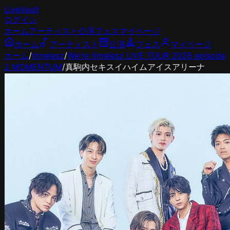
LiveVault
ログイン
ホーム
アーティスト
公演
フェス
マイページ
ホーム
アーティスト
公演
フェス
マイページ
ホーム
/
timelesz
/
We're timelesz LIVE TOUR 2026 episode
2 MOMENTUM
/
真駒内セキスイハイムアイスアリーナ