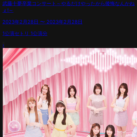
武藤十夢卒業コンサート～やるだけやったから後悔なんかね
ぇ!～
2023年2月28日
〜
2023年2月28日
1
公演
セトリ
1
公演分
›