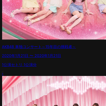
AKB48 単独コンサート～15年目の挑戦者～
2020年1月21日
〜
2020年1月21日
1
公演
セトリ
1
公演分
›