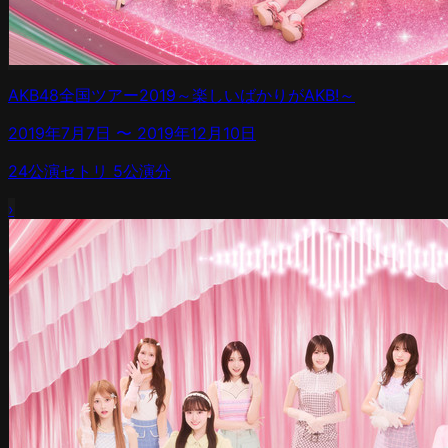
AKB48全国ツアー2019～楽しいばかりがAKB!～
2019年7月7日
〜
2019年12月10日
24
公演
セトリ
5
公演分
›