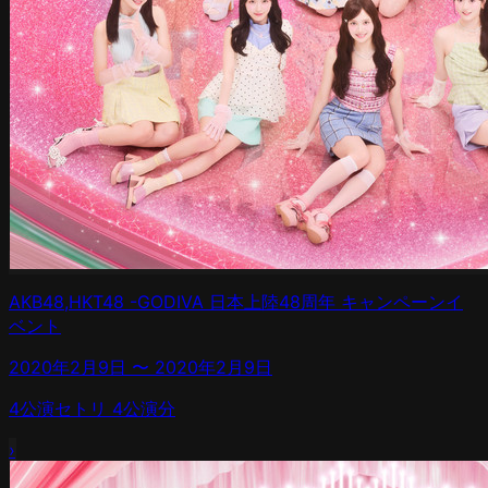
AKB48,HKT48 -GODIVA 日本上陸48周年 キャンペーンイ
ベント
2020年2月9日
〜
2020年2月9日
4
公演
セトリ
4
公演分
›