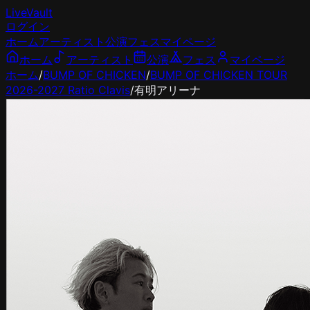
LiveVault
ログイン
ホーム
アーティスト
公演
フェス
マイページ
ホーム
アーティスト
公演
フェス
マイページ
ホーム
/
BUMP OF CHICKEN
/
BUMP OF CHICKEN TOUR
2026-2027 Ratio Clavis
/
有明アリーナ