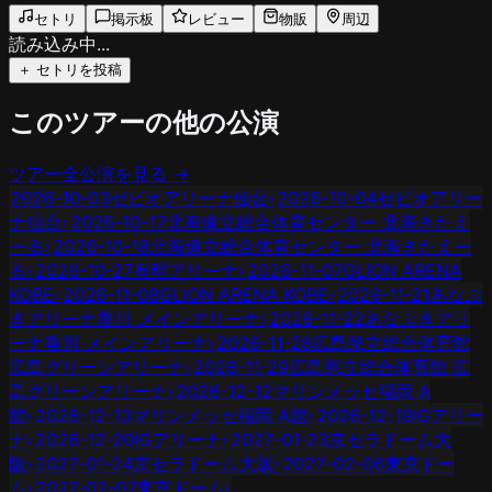
セトリ
掲示板
レビュー
物販
周辺
読み込み中...
＋ セトリを投稿
このツアーの他の公演
ツアー全公演を見る →
2026-10-03
ゼビオアリーナ仙台
›
2026-10-04
ゼビオアリー
ナ仙台
›
2026-10-17
北海道立総合体育センター 北海きたえ
ーる
›
2026-10-18
北海道立総合体育センター 北海きたえー
る
›
2026-10-27
有明アリーナ
›
2026-11-07
GLION ARENA
KOBE
›
2026-11-08
GLION ARENA KOBE
›
2026-11-21
あなぶ
きアリーナ香川 メインアリーナ
›
2026-11-22
あなぶきアリ
ーナ香川 メインアリーナ
›
2026-11-28
広島県立総合体育館
広島グリーンアリーナ
›
2026-11-29
広島県立総合体育館 広
島グリーンアリーナ
›
2026-12-12
マリンメッセ福岡 A
館
›
2026-12-13
マリンメッセ福岡 A館
›
2026-12-19
IGアリー
ナ
›
2026-12-20
IGアリーナ
›
2027-01-23
京セラドーム大
阪
›
2027-01-24
京セラドーム大阪
›
2027-02-06
東京ドー
ム
›
2027-02-07
東京ドーム
›