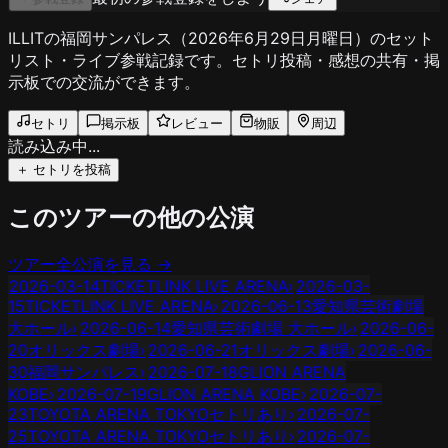
ILLITの福岡サンパレス（2026年6月29日月曜日）のセット
リスト・ライブ参戦記録です。セトリ投稿・感想の共有・掲
示板での交流ができます。
セトリ
掲示板
レビュー
物販
周辺
読み込み中...
＋ セトリを投稿
このツアーの他の公演
ツアー全公演を見る →
2026-03-14
TICKETLINK LIVE ARENA
›
2026-03-
15
TICKETLINK LIVE ARENA
›
2026-06-13
愛知県芸術劇場
大ホール
›
2026-06-14
愛知県芸術劇場 大ホール
›
2026-06-
20
オリックス劇場
›
2026-06-21
オリックス劇場
›
2026-06-
30
福岡サンパレス
›
2026-07-18
GLION ARENA
KOBE
›
2026-07-19
GLION ARENA KOBE
›
2026-07-
23
TOYOTA ARENA TOKYO
セトリあり
›
2026-07-
25
TOYOTA ARENA TOKYO
セトリあり
›
2026-07-