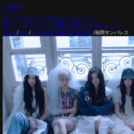
LiveVault
ログイン
ホーム
アーティスト
公演
フェス
マイページ
ホーム
アーティスト
公演
フェス
マイページ
ホーム
/
ILLIT
/
ILLIT LIVE 'PRESS START︎︎♡'
/
福岡サンパレス