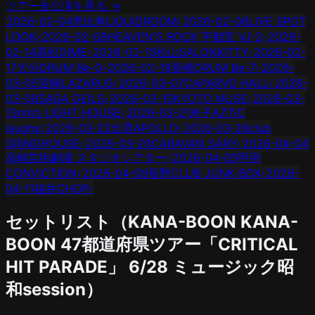
ツアー全公演を見る →
2026-02-04
恵比寿LIQUIDROOM
›
2026-02-06
LIVE SPOT
LOOK
›
2026-02-08
HEAVEN'S ROCK 宇都宮 VJ-2
›
2026-
02-14
高松DIME
›
2026-02-15
松山SALONKITTY
›
2026-02-
17
大分DRUM Be-0
›
2026-02-18
長崎DRUM Be-7
›
2026-
03-05
宮崎LAZARUS
›
2026-03-07
CAPARVO HALL
›
2026-
03-08
SAGA GEILS
›
2026-03-10
KYOTO MUSE
›
2026-03-
13
mito LIGHT HOUSE
›
2026-03-21
米子AZTiC
laughs
›
2026-03-22
出雲APOLLO
›
2026-03-28
club
GRINDHOUSE
›
2026-03-29
CARAVAN SARY
›
2026-04-04
高崎芸術劇場 スタジオシアター
›
2026-04-05
甲府
CONVICTION
›
2026-04-09
長野CLUB JUNK BOX
›
2026-
04-11
福井CHOP
›
セットリスト（
KANA-BOON
KANA-
BOON 47都道府県ツアー「CRITICAL
HIT PARADE」
6/28
ミュージック昭
和session
）