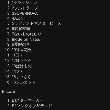
1
クラクション
2
フルドライブ
3
SUPERNOVA
4
A.oh!!
5
ラブアンドマスターピース
6
右脳左脳
7
ないものねだり
8
Ride on Natsu
9
夏蝉の音
10
線香花火
11
日々
12
ほららら
13
ばけもの
14
フカ
15
まっさら
16
シルエット
Encore
E
1
スターマーカー
E
2
ソングオブザデッド