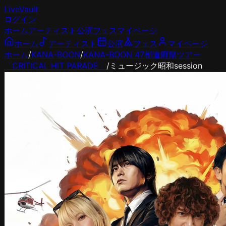
LiveVault
ログイン
ホーム
アーティスト
公演
フェス
マイページ
ホーム
アーティスト
公演
フェス
マイページ
ホーム
/
KANA-BOON
/
KANA-BOON 47都道府県ツアー
「CRITICAL HIT PARADE」
/
ミュージック昭和session