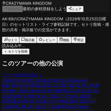
CRAZYMAMA KINGDOM
最初の参戦登録をしよう
参戦登録
シェア
AK-69のCRAZYMAMA KINGDOM（2026年10月25日日曜
日）のセットリスト・ライブ参戦記録です。セトリ投稿・感
想の共有・掲示板での交流ができます。
セトリ
掲示板
レビュー
物販
周辺
読み込み中...
＋ セトリを投稿
このツアーの他の公演
ツアー全公演を見る →
2026-09-18
1000 CLUB
›
2026-09-20
Diamond
Hall
›
2026-10-10
帯広MEGA STONE
›
2026-10-12
札幌
PENNY LANE 24
›
2026-10-17
柏PALOOZA
›
2026-10-
24
SOUND SHOWER ark
›
2026-11-01
mito LIGHT
HOUSE
›
2026-11-21
広島LIVE VANQUISH
›
2026-11-
23
KYOTO MUSE
›
2026-11-28
盛岡Club Change