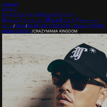
LiveVault
ログイン
ホーム
アーティスト
公演
フェス
マイページ
ホーム
アーティスト
公演
フェス
マイページ
ホーム
/
AK-69
/
AK-69 LIVE TOUR 2026 - Road to TOYOTA
ARENA TOKYO -
/
CRAZYMAMA KINGDOM