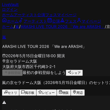
LiveVault
ログイン
ホーム
アーティスト
公演
フェス
マイページ
ホーム
アーティスト
公演
フェス
マイページ
ホーム
/
嵐
/
ARASHI LIVE TOUR 2026 「We are ARASHI」
/
嵐
ARASHI LIVE TOUR 2026 「We are ARASHI」
2026年5月15日金曜日
18:00
開演
京セラドーム大阪
大阪府大阪市西区千代崎3-2-1
最初の参戦登録をしよう
参戦登録
シェア
嵐の京セラドーム大阪（2026年5月15日金曜日）のセッ
セトリ
掲示板
レビュー
物販
周辺
⚠️