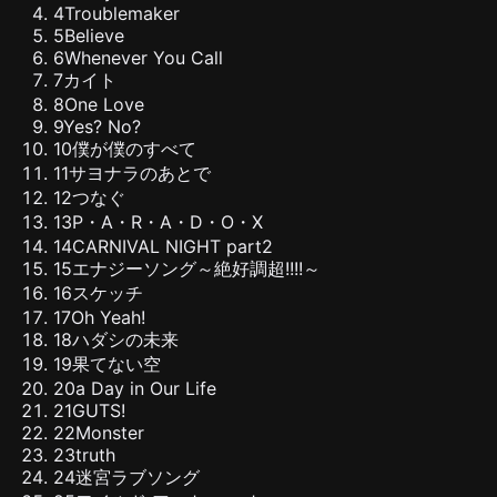
4
Troublemaker
5
Believe
6
Whenever You Call
7
カイト
8
One Love
9
Yes? No?
10
僕が僕のすべて
11
サヨナラのあとで
12
つなぐ
13
P・A・R・A・D・O・X
14
CARNIVAL NIGHT part2
15
エナジーソング～絶好調超!!!!～
16
スケッチ
17
Oh Yeah!
18
ハダシの未来
19
果てない空
20
a Day in Our Life
21
GUTS!
22
Monster
23
truth
24
迷宮ラブソング