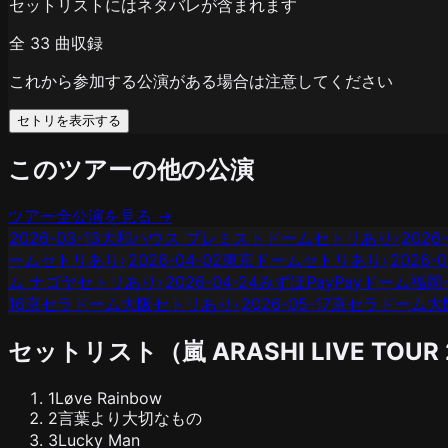
セットリストにはネタバレが含まれます
全
33
曲収録
これから参加する公演がある場合は注意してください
セトリを表示する
このツアーの他の公演
ツアー全公演を見る →
2026-03-13
大和ハウス プレミストドーム
セトリあり
›
2026-
ーム
セトリあり
›
2026-04-02
東京ドーム
セトリあり
›
2026-0
ム ナゴヤ
セトリあり
›
2026-04-24
みずほPayPayドーム福岡
16
京セラドーム大阪
セトリあり
›
2026-05-17
京セラドーム大
セットリスト（
嵐
ARASHI LIVE TOUR
1
Løve Rainbow
2
言葉より大切なもの
3
Lucky Man