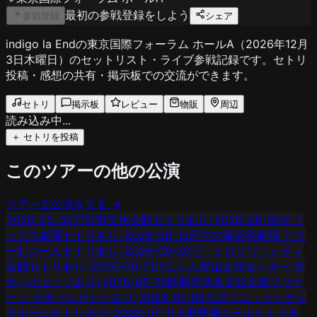
最初の参戦登録をしよう
参戦登録
シェア
indigo la Endの東京国際フォーラム ホールA（2026年12月
3日木曜日）のセットリスト・ライブ参戦記録です。セトリ
投稿・感想の共有・掲示板での交流ができます。
セトリ
掲示板
レビュー
物販
周辺
読み込み中...
＋ セトリを投稿
このツアーの他の公演
ツアー全公演を見る →
2026-05-30
戸田市文化会館
セトリあり
›
2026-06-05
オリ
ックス劇場
セトリあり
›
2026-06-12
府中の森芸術劇場 どり
ーむホール
セトリあり
›
2026-06-20
ザ・ヒロサワ・シティ
会館
セトリあり
›
2026-06-21
けんしん郡山文化センター 大
ホール
セトリあり
›
2026-06-28
静岡市清水文化会館マリナ
ート 大ホール
セトリあり
›
2026-07-05
大宮ソニックシティ
大ホール
セトリあり
›
2026-07-11
上野学園ホール
セトリあ