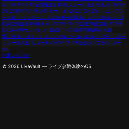
り
›
2026-07-17
愛知県芸術劇場 大ホール
セトリあり
›
2026-
09-25
市川市文化会館 大ホール
›
2026-09-27
ロームシアタ
ー京都 メインホール
›
2026-10-03
新潟テルサ
›
2026-10-17
札幌文化芸術劇場hitaru
›
2026-10-23
倉敷市芸文館
›
2026-
10-24
福岡サンパレス
›
2026-11-01
高崎芸術劇場 大劇
場
›
2026-11-03
フェスティバルホール
›
2026-11-29
サンポー
トホール高松 大ホール
›
2026-12-06
仙台サンプラザ ホー
ル
›
お問い合わせ
© 2026 LiveVault — ライブ参戦体験のOS