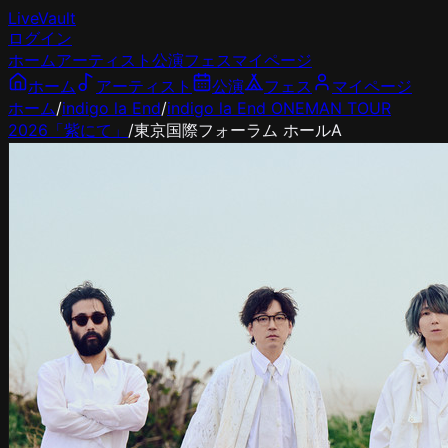
LiveVault
ログイン
ホーム
アーティスト
公演
フェス
マイページ
ホーム
アーティスト
公演
フェス
マイページ
ホーム
/
indigo la End
/
indigo la End ONEMAN TOUR
2026「紫にて」
/
東京国際フォーラム ホールA