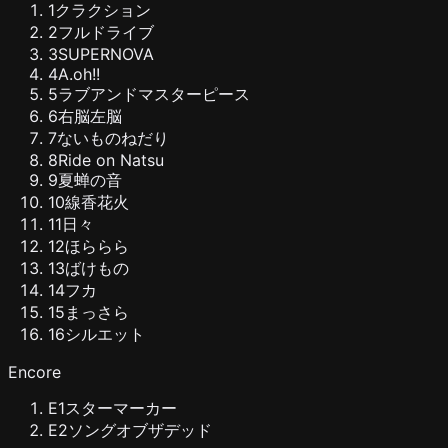
1
クラクション
2
フルドライブ
3
SUPERNOVA
4
A.oh!!
5
ラブアンドマスターピース
6
右脳左脳
7
ないものねだり
8
Ride on Natsu
9
夏蝉の音
10
線香花火
11
日々
12
ほららら
13
ばけもの
14
フカ
15
まっさら
16
シルエット
Encore
E
1
スターマーカー
E
2
ソングオブザデッド