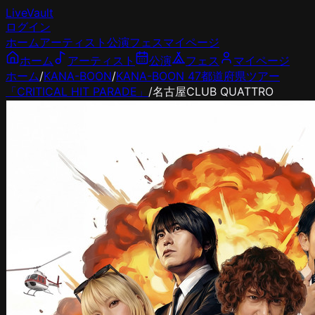
LiveVault
ログイン
ホーム
アーティスト
公演
フェス
マイページ
ホーム
アーティスト
公演
フェス
マイページ
ホーム
/
KANA-BOON
/
KANA-BOON 47都道府県ツアー
「CRITICAL HIT PARADE」
/
名古屋CLUB QUATTRO