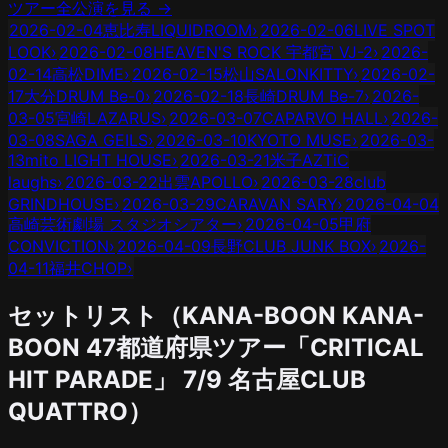
ツアー全公演を見る →
2026-02-04
恵比寿LIQUIDROOM
›
2026-02-06
LIVE SPOT
LOOK
›
2026-02-08
HEAVEN'S ROCK 宇都宮 VJ-2
›
2026-
02-14
高松DIME
›
2026-02-15
松山SALONKITTY
›
2026-02-
17
大分DRUM Be-0
›
2026-02-18
長崎DRUM Be-7
›
2026-
03-05
宮崎LAZARUS
›
2026-03-07
CAPARVO HALL
›
2026-
03-08
SAGA GEILS
›
2026-03-10
KYOTO MUSE
›
2026-03-
13
mito LIGHT HOUSE
›
2026-03-21
米子AZTiC
laughs
›
2026-03-22
出雲APOLLO
›
2026-03-28
club
GRINDHOUSE
›
2026-03-29
CARAVAN SARY
›
2026-04-04
高崎芸術劇場 スタジオシアター
›
2026-04-05
甲府
CONVICTION
›
2026-04-09
長野CLUB JUNK BOX
›
2026-
04-11
福井CHOP
›
セットリスト（
KANA-BOON
KANA-
BOON 47都道府県ツアー「CRITICAL
HIT PARADE」
7/9
名古屋CLUB
QUATTRO
）