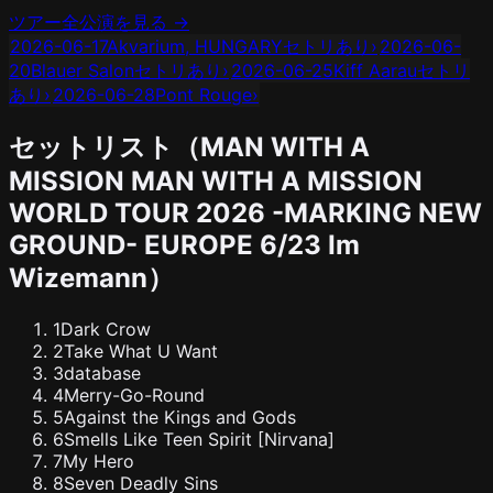
ツアー全公演を見る →
2026-06-17
Akvarium, HUNGARY
セトリあり
›
2026-06-
20
Blauer Salon
セトリあり
›
2026-06-25
Kiff Aarau
セトリ
あり
›
2026-06-28
Pont Rouge
›
セットリスト（
MAN WITH A
MISSION
MAN WITH A MISSION
WORLD TOUR 2026 -MARKING NEW
GROUND- EUROPE
6/23
Im
Wizemann
）
1
Dark Crow
2
Take What U Want
3
database
4
Merry-Go-Round
5
Against the Kings and Gods
6
Smells Like Teen Spirit [Nirvana]
7
My Hero
8
Seven Deadly Sins