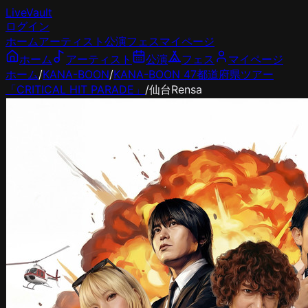
LiveVault
ログイン
ホーム
アーティスト
公演
フェス
マイページ
ホーム
アーティスト
公演
フェス
マイページ
ホーム
/
KANA-BOON
/
KANA-BOON 47都道府県ツアー
「CRITICAL HIT PARADE」
/
仙台Rensa