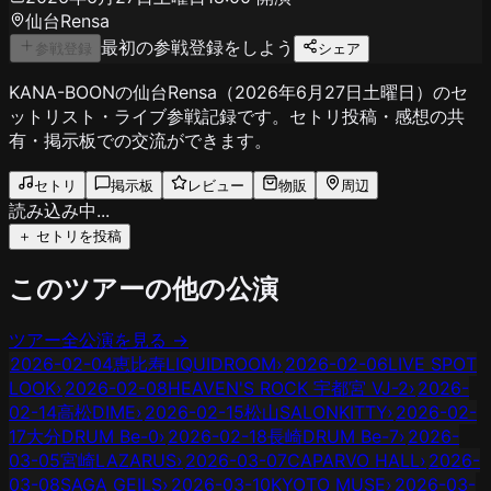
仙台Rensa
最初の参戦登録をしよう
参戦登録
シェア
KANA-BOONの仙台Rensa（2026年6月27日土曜日）のセ
ットリスト・ライブ参戦記録です。セトリ投稿・感想の共
有・掲示板での交流ができます。
セトリ
掲示板
レビュー
物販
周辺
読み込み中...
＋ セトリを投稿
このツアーの他の公演
ツアー全公演を見る →
2026-02-04
恵比寿LIQUIDROOM
›
2026-02-06
LIVE SPOT
LOOK
›
2026-02-08
HEAVEN'S ROCK 宇都宮 VJ-2
›
2026-
02-14
高松DIME
›
2026-02-15
松山SALONKITTY
›
2026-02-
17
大分DRUM Be-0
›
2026-02-18
長崎DRUM Be-7
›
2026-
03-05
宮崎LAZARUS
›
2026-03-07
CAPARVO HALL
›
2026-
03-08
SAGA GEILS
›
2026-03-10
KYOTO MUSE
›
2026-03-