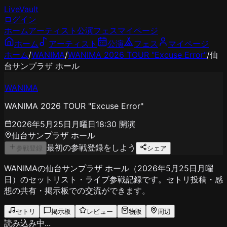
LiveVault
ログイン
ホーム
アーティスト
公演
フェス
マイページ
ホーム
アーティスト
公演
フェス
マイページ
ホーム
/
WANIMA
/
WANIMA 2026 TOUR "Excuse Error"
/
仙
台サンプラザ ホール
WANIMA
WANIMA 2026 TOUR "Excuse Error"
2026年5月25日月曜日
18:30
開演
仙台サンプラザ ホール
最初の参戦登録をしよう
参戦登録
シェア
WANIMAの仙台サンプラザ ホール（2026年5月25日月曜
日）のセットリスト・ライブ参戦記録です。セトリ投稿・感
想の共有・掲示板での交流ができます。
セトリ
掲示板
レビュー
物販
周辺
読み込み中...