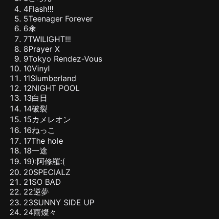
4
Flash!!!
5
Teenager Forever
6
傘
7
TWILIGHT!!!
8
Prayer X
9
Tokyo Rendez-Vous
10
Vinyl
11
Slumberland
12
NIGHT POOL
13
白日
14
破裂
15
カメレオン
16
ねっこ
17
The hole
18
一途
19
):阿修羅:(
20
SPECIALZ
21
SO BAD
22
逆夢
23
SUNNY SIDE UP
24
雨燦々