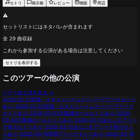
セトリ
掲示板
レビュー
物販
周辺
⚠️
セットリストにはネタバレが含まれます
全
29
曲収録
これから参加する公演がある場合は注意してください
セトリを表示する
このツアーの他の公演
ツアー全公演を見る →
2026-02-21
宮城・セキスイハイムスーパーアリーナ
セトリ
あり
›
2026-02-22
宮城・セキスイハイムスーパーアリーナ
セトリあり
›
2026-03-03
大阪城ホール
セトリあり
›
2026-
03-04
大阪城ホール
セトリあり
›
2026-03-11
あなぶきアリー
ナ香川
セトリあり
›
2026-03-12
あなぶきアリーナ香川
セト
リあり
›
2026-03-18
有明アリーナ
セトリあり
›
2026-03-19