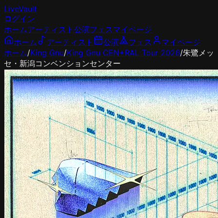
LiveVault
ログイン
ホーム
アーティスト
公演
フェス
マイページ
ホーム
アーティスト
公演
フェス
マイページ
ホーム
/
King Gnu
/
King Gnu CEN+RAL Tour 2026
/
朱鷺メッ
セ・新潟コンベンションセンター