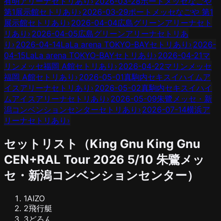
有明アリーナ
セトリあり
›
2026-03-28
ポートメッセなごや
第1展示館
セトリあり
›
2026-03-29
ポートメッセなごや 第1
展示館
セトリあり
›
2026-04-04
広島グリーンアリーナ
セト
リあり
›
2026-04-05
広島グリーンアリーナ
セトリあ
り
›
2026-04-14
LaLa arena TOKYO-BAY
セトリあり
›
2026-
04-15
LaLa arena TOKYO-BAY
セトリあり
›
2026-04-21
マ
リンメッセ福岡 A館
セトリあり
›
2026-04-22
マリンメッセ
福岡 A館
セトリあり
›
2026-05-01
真駒内セキスイハイムア
イスアリーナ
セトリあり
›
2026-05-02
真駒内セキスイハイ
ムアイスアリーナ
セトリあり
›
2026-05-09
朱鷺メッセ・新
潟コンベンションセンター
セトリあり
›
2026-07-14
横浜ア
リーナ
セトリあり
›
セットリスト（
King Gnu
King Gnu
CEN+RAL Tour 2026
5/10
朱鷺メッ
セ・新潟コンベンションセンター
）
1
AIZO
2
飛行艇
3
どろん