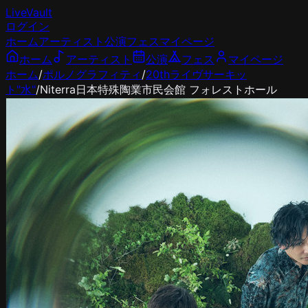
LiveVault
ログイン
ホーム
アーティスト
公演
フェス
マイページ
ホーム
アーティスト
公演
フェス
マイページ
ホーム
/
ポルノグラフィティ
/
20thライヴサーキッ
ト"水"
/
Niterra日本特殊陶業市民会館 フォレストホール