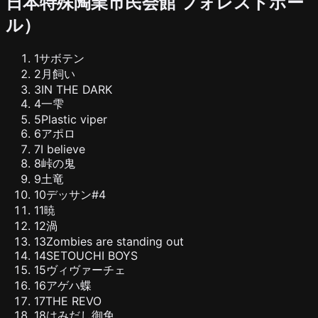
日本特殊陶業市民会館 フォレストホー
ル
）
1
サボテン
2
月飼い
3
IN THE DARK
4
一雫
5
Plastic viper
6
アポロ
7
I believe
8
峠の鬼
9
土竜
10
デッサン#4
11
暁
12
渦
13
Zombies are standing out
14
SETOUCHI BOYS
15
ヴィヴァーチェ
16
アゲハ蝶
17
THE REVO
18
はみだし御免