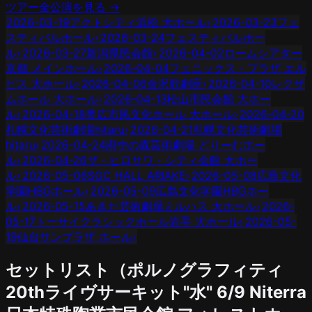
ツアー全公演を見る →
2026-03-19
アクトシティ浜松 大ホール
›
2026-03-23
フェ
スティバルホール
›
2026-03-24
フェスティバルホー
ル
›
2026-03-27
新潟県民会館
›
2026-04-02
ロームシアター
京都 メインホール
›
2026-04-04
フェニックス・プラザ エル
ピス 大ホール
›
2026-04-06
金沢歌劇座
›
2026-04-10
レクザ
ムホール 大ホール
›
2026-04-13
松山市民会館 大ホー
ル
›
2026-04-18
帯広市民文化ホール 大ホール
›
2026-04-20
札幌文化芸術劇場hitaru
›
2026-04-21
札幌文化芸術劇場
hitaru
›
2026-04-24
府中の森芸術劇場 どりーむホー
ル
›
2026-04-26
ザ・ヒロサワ・シティ会館 大ホー
ル
›
2026-05-06
SGC HALL ARIAKE
›
2026-05-08
広島文化
学園HBGホール
›
2026-05-09
広島文化学園HBGホー
ル
›
2026-05-15
あきた芸術劇場ミルハス 大ホール
›
2026-
05-17
トーサイクラシックホール岩手 大ホール
›
2026-05-
19
仙台サンプラザ ホール
›
セットリスト（
ポルノグラフィティ
20thライヴサーキット"水"
6/9
Niterra