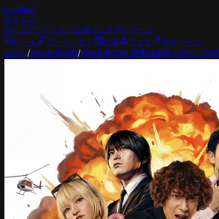
LiveVault
ログイン
ホーム
アーティスト
公演
フェス
マイページ
ホーム
アーティスト
公演
フェス
マイページ
ホーム
/
KANA-BOON
/
KANA-BOON 47都道府県ツアー「CRITI