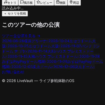
セトリ
掲示板
レビュー
物販
周辺
読み込み中...
＋ セトリを投稿
このツアーの他の公演
ツアー全公演を見る →
2026-06-28
横浜アリーナ
›
2026-10-24
京セラドーム大
阪
›
2026-10-25
京セラドーム大阪
›
2026-11-07
バンテリン
ドーム ナゴヤ
›
2026-11-14
大和ハウス プレミストドー
ム
›
2026-11-15
大和ハウス プレミストドーム
›
2026-11-28
みずほPayPayドーム福岡
›
2026-11-29
みずほPayPayドーム
福岡
›
2026-12-05
東京ドーム
›
2026-12-06
東京ドーム
›
お問い合わせ
© 2026 LiveVault — ライブ参戦体験のOS