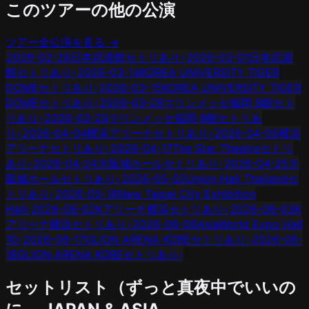
このツアーの他の公演
ツアー全公演を見る →
2026-02-28
日本武道館
セトリあり
›
2026-03-01
日本武道
館
セトリあり
›
2026-03-14
KOREA UNIVERSITY TIGER
DOME
セトリあり
›
2026-03-15
KOREA UNIVERSITY TIGER
DOME
セトリあり
›
2026-03-28
マリンメッセ福岡 B館
セト
リあり
›
2026-03-29
マリンメッセ福岡 B館
セトリあ
り
›
2026-04-04
横浜アリーナ
セトリあり
›
2026-04-05
横浜
アリーナ
セトリあり
›
2026-04-17
The Star Theatre
セトリ
あり
›
2026-04-24
大阪城ホール
セトリあり
›
2026-04-25
大
阪城ホール
セトリあり
›
2026-05-02
Union Hall Thailand
セ
トリあり
›
2026-05-16
New Taipei City Exhibition
Hall
›
2026-06-02
Kアリーナ横浜
セトリあり
›
2026-06-03
K
アリーナ横浜
セトリあり
›
2026-06-06
AsiaWorld Expo Hall
10
›
2026-06-17
GLION ARENA KOBE
セトリあり
›
2026-06-
18
GLION ARENA KOBE
セトリあり
›
セットリスト（
ずっと真夜中でいいの