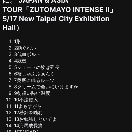
に。
JAPAN & ASIA
TOUR「ZUTOMAYO INTENSE II」
5/17
New Taipei City Exhibition
Hall
）
1
形
2
勘ぐれい
3
低血ボルト
4
残機
5
シェードの埃は延長
6
蟹しゃぶふぁんく
7
奥底に眠るルーツ
8
クリームで会いにいけますか
9
彷徨い酔い温度
10
不法侵入
11
よもすがら
12
秒針を噛む
13
お勉強しといてよ
14
海馬成長痛
15
TAIDADA