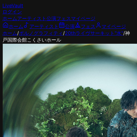
LiveVault
ログイン
ホーム
アーティスト
公演
フェス
マイページ
ホーム
アーティスト
公演
フェス
マイページ
ホーム
/
ポルノグラフィティ
/
20thライヴサーキット"水"
/
神
戸国際会館こくさいホール