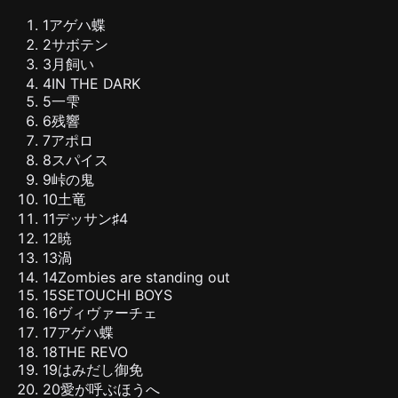
1
アゲハ蝶
2
サボテン
3
月飼い
4
IN THE DARK
5
一雫
6
残響
7
アポロ
8
スパイス
9
峠の鬼
10
土竜
11
デッサン♯4
12
暁
13
渦
14
Zombies are standing out
15
SETOUCHI BOYS
16
ヴィヴァーチェ
17
アゲハ蝶
18
THE REVO
19
はみだし御免
20
愛が呼ぶほうへ