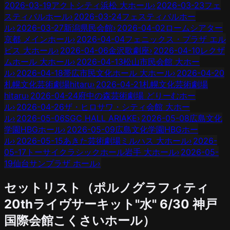
2026-03-19
アクトシティ浜松 大ホール
›
2026-03-23
フェ
スティバルホール
›
2026-03-24
フェスティバルホー
ル
›
2026-03-27
新潟県民会館
›
2026-04-02
ロームシアター
京都 メインホール
›
2026-04-04
フェニックス・プラザ エル
ピス 大ホール
›
2026-04-06
金沢歌劇座
›
2026-04-10
レクザ
ムホール 大ホール
›
2026-04-13
松山市民会館 大ホー
ル
›
2026-04-18
帯広市民文化ホール 大ホール
›
2026-04-20
札幌文化芸術劇場hitaru
›
2026-04-21
札幌文化芸術劇場
hitaru
›
2026-04-24
府中の森芸術劇場 どりーむホー
ル
›
2026-04-26
ザ・ヒロサワ・シティ会館 大ホー
ル
›
2026-05-06
SGC HALL ARIAKE
›
2026-05-08
広島文化
学園HBGホール
›
2026-05-09
広島文化学園HBGホー
ル
›
2026-05-15
あきた芸術劇場ミルハス 大ホール
›
2026-
05-17
トーサイクラシックホール岩手 大ホール
›
2026-05-
19
仙台サンプラザ ホール
›
セットリスト（
ポルノグラフィティ
20thライヴサーキット"水"
6/30
神戸
国際会館こくさいホール
）