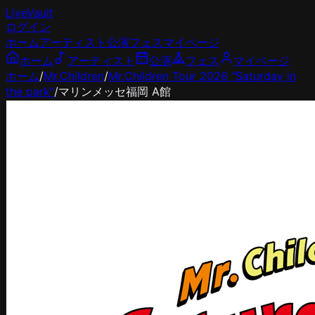
LiveVault
ログイン
ホーム
アーティスト
公演
フェス
マイページ
ホーム
アーティスト
公演
フェス
マイページ
ホーム
/
Mr.Children
/
Mr.Children Tour 2026 "Saturday in
the park"
/
マリンメッセ福岡 A館