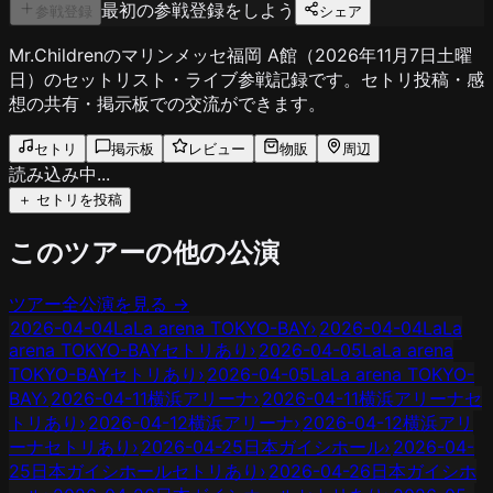
最初の参戦登録をしよう
参戦登録
シェア
Mr.Childrenのマリンメッセ福岡 A館（2026年11月7日土曜
日）のセットリスト・ライブ参戦記録です。セトリ投稿・感
想の共有・掲示板での交流ができます。
セトリ
掲示板
レビュー
物販
周辺
読み込み中...
＋ セトリを投稿
このツアーの他の公演
ツアー全公演を見る →
2026-04-04
LaLa arena TOKYO-BAY
›
2026-04-04
LaLa
arena TOKYO-BAY
セトリあり
›
2026-04-05
LaLa arena
TOKYO-BAY
セトリあり
›
2026-04-05
LaLa arena TOKYO-
BAY
›
2026-04-11
横浜アリーナ
›
2026-04-11
横浜アリーナ
セ
トリあり
›
2026-04-12
横浜アリーナ
›
2026-04-12
横浜アリ
ーナ
セトリあり
›
2026-04-25
日本ガイシホール
›
2026-04-
25
日本ガイシホール
セトリあり
›
2026-04-26
日本ガイシホ