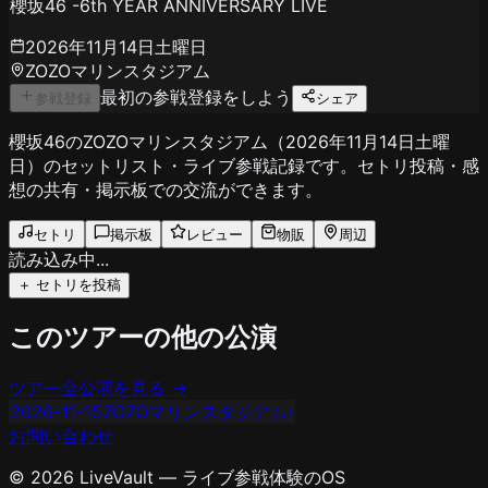
櫻坂46 -6th YEAR ANNIVERSARY LIVE
2026年11月14日土曜日
ZOZOマリンスタジアム
最初の参戦登録をしよう
参戦登録
シェア
櫻坂46のZOZOマリンスタジアム（2026年11月14日土曜
日）のセットリスト・ライブ参戦記録です。セトリ投稿・感
想の共有・掲示板での交流ができます。
セトリ
掲示板
レビュー
物販
周辺
読み込み中...
＋ セトリを投稿
このツアーの他の公演
ツアー全公演を見る →
2026-11-15
ZOZOマリンスタジアム
›
お問い合わせ
© 2026 LiveVault — ライブ参戦体験のOS