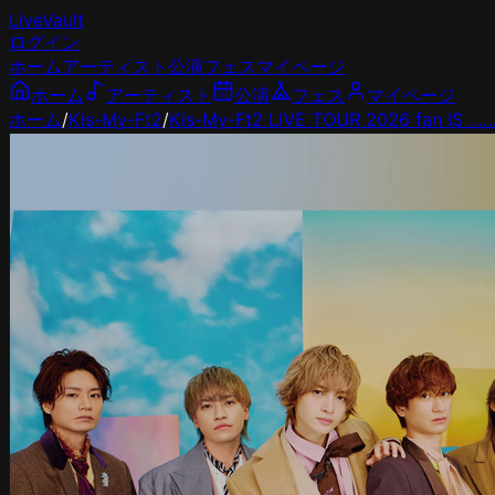
LiveVault
ログイン
ホーム
アーティスト
公演
フェス
マイページ
ホーム
アーティスト
公演
フェス
マイページ
ホーム
/
Kis-My-Ft2
/
Kis-My-Ft2 LIVE TOUR 2026 fan IS …