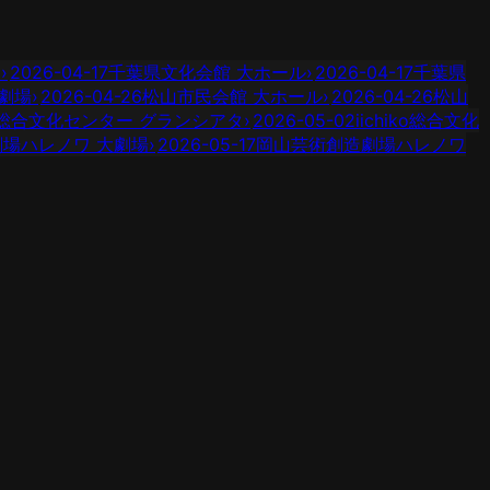
ー
›
2026-04-17
千葉県文化会館 大ホール
›
2026-04-17
千葉県
劇場
›
2026-04-26
松山市民会館 大ホール
›
2026-04-26
松山
iko総合文化センター グランシアタ
›
2026-05-02
iichiko総合文化
場ハレノワ 大劇場
›
2026-05-17
岡山芸術創造劇場ハレノワ