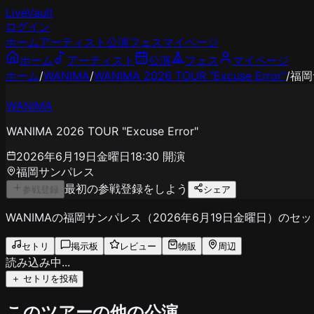
LiveVault
ログイン
ホーム
アーティスト
公演
フェス
マイページ
ホーム
アーティスト
公演
フェス
マイページ
ホーム
/
WANIMA
/
WANIMA 2026 TOUR "Excuse Error"
/
福岡
WANIMA
WANIMA 2026 TOUR "Excuse Error"
2026年6月19日金曜日
18:30
開演
福岡サンパレス
最初の参戦登録をしよう
参戦登録
シェア
WANIMAの福岡サンパレス（2026年6月19日金曜日）
セトリ
掲示板
レビュー
物販
周辺
読み込み中...
＋ セトリを投稿
このツアーの他の公演