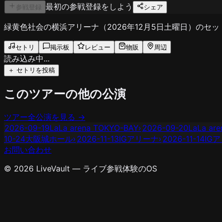
最初の参戦登録をしよう
参戦登録
シェア
緑黄色社会の横浜アリーナ（2026年12月5日土曜日）の
セトリ
掲示板
レビュー
物販
周辺
読み込み中...
＋ セトリを投稿
このツアーの他の公演
ツアー全公演を見る →
2026-09-19
LaLa arena TOKYO-BAY
›
2026-09-20
LaLa ar
10-24
大阪城ホール
›
2026-11-13
IGアリーナ
›
2026-11-14
IG
お問い合わせ
© 2026 LiveVault — ライブ参戦体験のOS